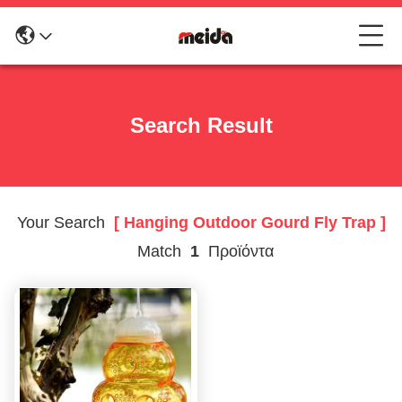
Search Result
Your Search
[ Hanging Outdoor Gourd Fly Trap ]
Match
1
Προϊόντα