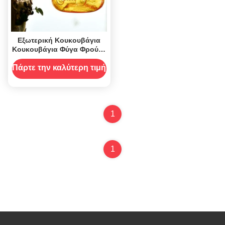
Εξωτερική Κουκουβάγια
Κουκουβάγια Φύγα Φρούτα
Σφήκα Πετούμενα Εντόμια
Παγίδα Φονιάς Κατακτητής
Πάρτε την καλύτερη τιμή
Ελέγχου Παρασίτων
1
1