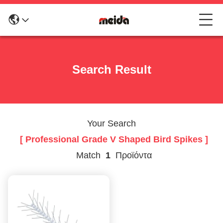
Search Result
Your Search
[ Professional Grade V Shaped Bird Spikes ]
Match
1
Προϊόντα