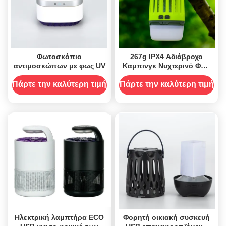
Φωτοσκόπιο
267g IPX4 Αδιάβροχο
αντιμοσκώπων με φως UV
Καμπινγκ Νυχτερινό Φως
UV Bug Zapper
επαναφορτιζόμενο
Πάρτε την καλύτερη τιμή
Πάρτε την καλύτερη τιμή
λαμπτήρα για κουνούπια
Ηλεκτρική λαμπτήρα ECO
Φορητή οικιακή συσκευή