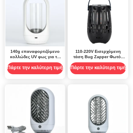
140g επαναφορτιζόμενο
110-220V Εισερχόμενη
κολλώδες UV φως για το
τάση Bug Zapper Φωτός
φόνο των κουνουπιών
δολοφόνου κουνουπιών
Φώτα για τα έντομα Μολύβι
για αποτελεσματικό και
Πάρτε την καλύτερη τιμή
Πάρτε την καλύτερη τιμή
Bug Zapper Θερμό
μακροχρόνιο έλεγχο των
νυχτερινό φως Στερεά
κουνουπιών
κατάσταση Αποτρεπτικό
εντόμων