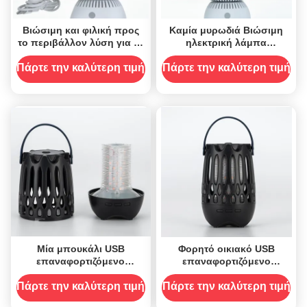
Βιώσιμη και φιλική προς
Καμία μυρωδιά Βιώσιμη
το περιβάλλον λύση για τα
ηλεκτρική λάμπα
κουνούπια Επιληψία
δολοφονίας κουνουπιών
Οικιακή ηλεκτρική λάμπα
για βιώσιμη και
Πάρτε την καλύτερη τιμή
Πάρτε την καλύτερη τιμή
για το φονικό των
απαλλαγμένη από χημικά
κουνούπιων
έλεγχο των κουνουπιών
Μία μπουκάλι USB
Φορητό οικιακό USB
επαναφορτιζόμενο
επαναφορτιζόμενο
Mosquito Zapper Killer
Mosquito Zapper Killer
λάμπα φλόγας για 20-50
λάμπα φλόγας 10 ώρες
Πάρτε την καλύτερη τιμή
Πάρτε την καλύτερη τιμή
τετραγωνικά μέτρα Εύκολο
Χρήση για 20-50