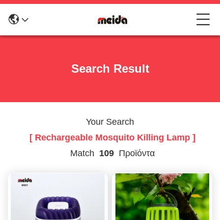
Search Result
Your Search
[ Rechargeable Mosquito Killing Lamp ]
Match
109
Προϊόντα