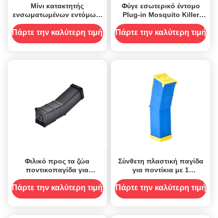
Μίνι κατακτητής
Φύγε εσωτερικό έντομο
ενσωματωμένων εντόμων,
Plug-in Mosquito Killer
συμπαγής και ελαφριά για
Insect Catcher με
20 τετραγωνικά μέτρα
νυχτερινό φως υπεριώδες
Πάρτε την καλύτερη τιμή
Πάρτε την καλύτερη τιμή
απορροφητή κατάλληλο
για το σπίτι και το γραφείο
Φιλικό προς τα ζώα
Σύνθετη πλαστική παγίδα
ποντικοπαγίδα για
για ποντίκια με 1
ζωντανά ποντίκια για
χωρητικότητα και καμία
αποτελεσματική
πηγή ρεύματος
Πάρτε την καλύτερη τιμή
Πάρτε την καλύτερη τιμή
καταπολέμηση παρασίτων
και εξόντωση τρωκτικών