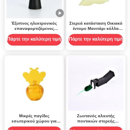
Έξυπνος ηλεκτρονικός
Στερεά κατάσταση Οικιακό
επαναφορτιζόμενος
έντομο Μανιτάρι κόλλα
ανεμιστήρας για στερεά
Στροφή παράθυρο Πλάκα
κατάσταση και
μύγα Φονιάς Φονιάς
Πάρτε την καλύτερη τιμή
Πάρτε την καλύτερη τιμή
αποτρεπτικό ιπτάμενου
Ελαφρύ πετσέτες 54g
Μικρές παγίδες
Ζωντανός αλιευτής
εσωτερικού χώρου για
ποντικιών στερεής
οικιακούς αλιείς μύγες
κατάστασης με συμπαγές