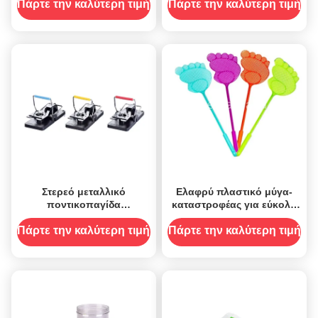
φρούτων
και φορητό σχεδιασμό
Πάρτε την καλύτερη τιμή
Πάρτε την καλύτερη τιμή
Στερεό μεταλλικό
Ελαφρύ πλαστικό μύγα-
ποντικοπαγίδα
καταστροφέας για εύκολη
ποντικοπαγίδα δολοφόνο
καταπολέμηση επιβλαβών
για τον έλεγχο των
οργανισμών ανοιχτό
Πάρτε την καλύτερη τιμή
Πάρτε την καλύτερη τιμή
οικιακών παρασίτων
μέγεθος 72,2x8,1cm
10,5*5*6cm
χωρητικότητα 5