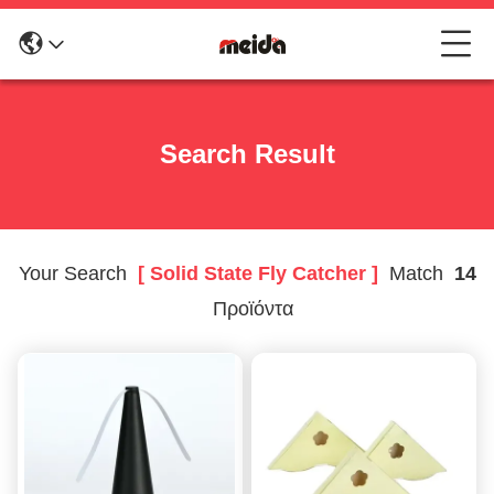
Search Result
Your Search
[ Solid State Fly Catcher ]
Match
14
Προϊόντα