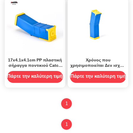
17x4.1x4.1cm PP πλαστική
Χρόνος που
σήραγγα ποντικιού Catch
χρησιμοποιείται Δεν ισχύει
Alive Επαγγελματική λύση
Τύχη πλαστικού ποντικιού
ελέγχου παρασίτων
Πιάσε ζωντανό με 1
Πάρτε την καλύτερη τιμή
Πάρτε την καλύτερη τιμή
χωρητικότητα
1
1