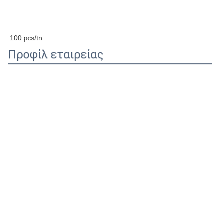
Χώρος καταγωγής
Κίνα
Ζετζιάνγκ
Ονομασία μάρκας
Μεϊντά
Αριθμός μοντέλου
G13
Συσκευή
Χρωματικό κουτί & Καρ
Συσκευή και παράδοση