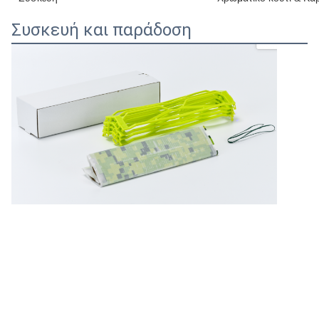
Προϊόν
Παγίδες για Μύγες
Χρήση
αγρόκτημα, σπίτι & πε
Πηγή ενέργειας
Κανένα
Προδιαγραφές
> 60 τεμάχια
Φορτιστή
Δεν ισχύει
Μέγεθος φύλλου
12*12*30 CM
Κράτος
Στερεά
Καθαρό βάρος
≤ 0,5Kg
Αρώματα
Κανένας, μπορώ να τ
Εμπορικός αγοραστής
Ειδικά καταστήματα, 
Τύπος επιβλαβούς οργανισμού
Μικροσκοπικά
Ειδικότητα
Αειφόρος