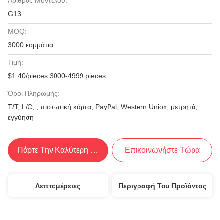
Αριθμός Μοντέλου:
G13
MOQ:
3000 κομμάτια
Τιμή:
$1.40/pieces 3000-4999 pieces
Όροι Πληρωμής:
Τ/Τ, L/C, , πιστωτική κάρτα, PayPal, Western Union, μετρητά,
εγγύηση
Πάρτε Την Καλύτερη Τιμή
Επικοινωνήστε Τώρα
Λεπτομέρειες
Περιγραφή Του Προϊόντος