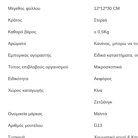
Προδιαγραφές
Άρθρο
G13
Σχεδιασμός
Συνήθως
Εφαρμόσιμη περιοχή
Εξωτερικό Γκαζόν
Χρησιμοποιούμενος χρόνος
Δεν ισχύει