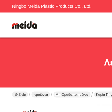
Ningbo Meida Plastic Products Co., Ltd.
Λ
Σπίτι
προϊόντα
Μη Ομαδοποιημένος
Καμία Πηγ