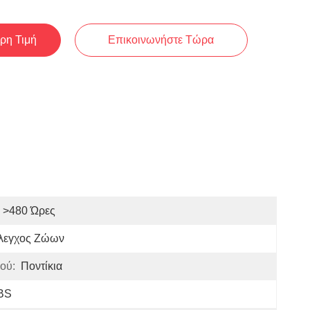
ρη Τιμή
Επικοινωνήστε Τώρα
>480 Ώρες
λεγχος Ζώων
ού:
Ποντίκια
BS