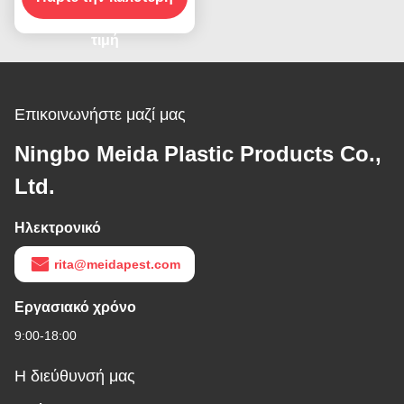
δόλωμα σταθμός με
χώρο για την ελατήρια
τιμή
παγίδα και δόλωμα
262g
Επικοινωνήστε μαζί μας
Ningbo Meida Plastic Products Co.,
Ltd.
Ηλεκτρονικό
rita@meidapest.com
Εργασιακό χρόνο
9:00-18:00
Η διεύθυνσή μας