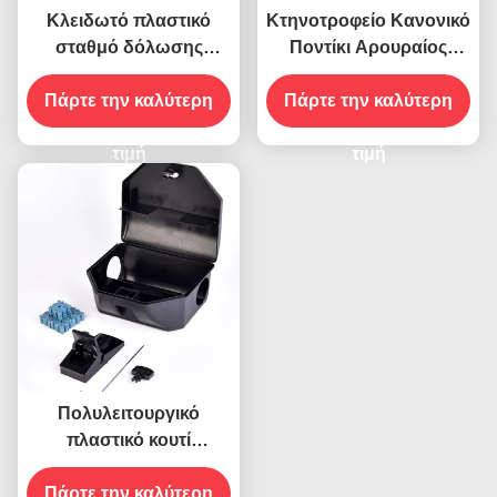
Κλειδωτό πλαστικό
Κτηνοτροφείο Κανονικό
σταθμό δόλωσης
Ποντίκι Αρουραίος
αρουραίων για
Αρουραίος παγίδα κουτί
αποτελεσματικό έλεγχο
Πάρτε την καλύτερη
Πάρτε την καλύτερη
σκληρό ανθεκτικό
παρασίτων στο σπίτι,
μαύρο πλαστικό
στο ξενοδοχείο και στο
τιμή
δόλωμα Σταθμός
τιμή
γραφείο
Έλεγχος επιβλαβών
οργανισμών
Πολυλειτουργικό
πλαστικό κουτί
κλειδωτό ποντίκια
Πάρτε την καλύτερη
ποντίκια παγίδα