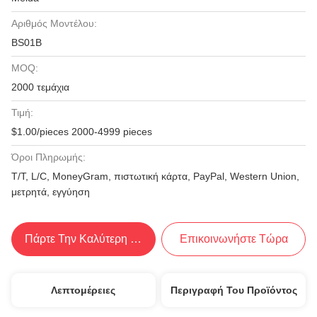
Αριθμός Μοντέλου:
BS01B
MOQ:
2000 τεμάχια
Τιμή:
$1.00/pieces 2000-4999 pieces
Όροι Πληρωμής:
Τ/Τ, L/C, MoneyGram, πιστωτική κάρτα, PayPal, Western Union,
μετρητά, εγγύηση
Πάρτε Την Καλύτερη Τιμή
Επικοινωνήστε Τώρα
Λεπτομέρειες
Περιγραφή Του Προϊόντος