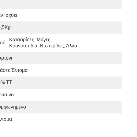
ν Ισχύει
0,5Kg
Κατσαρίδες, Μύγες, 
ού:
Κουνουπίδια, Νυχτερίδες, Άλλα
ρτόνι
ιάστε Έντομα
0% TT
ράσινο
υμφωνημένο
έντομα