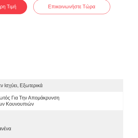
ρη Τιμή
Επικοινωνήστε Τώρα
ν Ισχύει, Εξωτερικά
ωτός Για Την Απομάκρυνση 
ων Κουνουπιών
ανένα