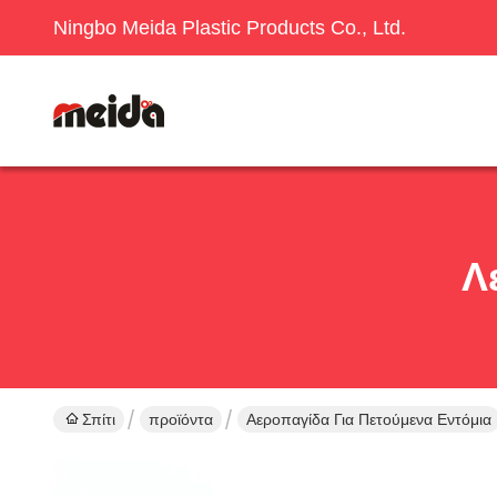
Ningbo Meida Plastic Products Co., Ltd.
Λ
Σπίτι
προϊόντα
Αεροπαγίδα Για Πετούμενα Εντόμια