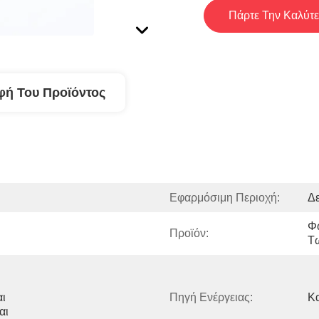
Πάρτε Την Καλύτε
φή Του Προϊόντος
Εφαρμόσιμη Περιοχή:
Δε
Φ
Προϊόν:
Τ
ι 
Πηγή Ενέργειας:
Κ
ι 