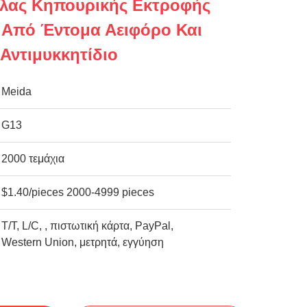
λας Κηπουρικής Εκτροφής
 Από Έντομα Αειφόρο Και
Αντιμυκκητίδιο
Meida
G13
2000 τεμάχια
$1.40/pieces 2000-4999 pieces
Τ/Τ, L/C, , πιστωτική κάρτα, PayPal,
Western Union, μετρητά, εγγύηση