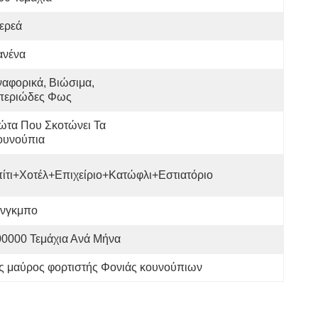
ερεά
ανένα
αφορικά, Βιώσιμα, 
περιώδες Φως
τα Που Σκοτώνει Τα 
ουνούπια
ίτι+Χοτέλ+Επιχείριο+Κατώφλι+Εστιατόριο
ίνγκμπο
00000 Τεμάχια Ανά Μήνα
ς μαύρος φορτιστής Φονιάς κουνούπιων