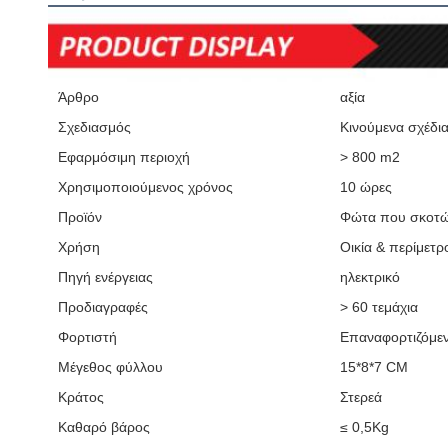
Άρθρο
αξία
Σχεδιασμός
Κινούμενα σχέδι
Εφαρμόσιμη περιοχή
> 800 m2
Χρησιμοποιούμενος χρόνος
10 ώρες
Προϊόν
Φώτα που σκοτών
Χρήση
Οικία & περίμετρ
Πηγή ενέργειας
ηλεκτρικό
Προδιαγραφές
> 60 τεμάχια
Φορτιστή
Επαναφορτιζόμε
Μέγεθος φύλλου
15*8*7 CM
Κράτος
Στερεά
Καθαρό βάρος
≤ 0,5Kg