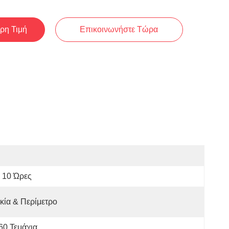
ρη Τιμή
Επικοινωνήστε Τώρα
10 Ώρες
κία & Περίμετρο
60 Τεμάχια