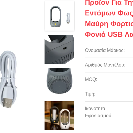
Προϊόν Για Τ
Εντόμων Φως 
Μαύρη Φορτισ
Φονιά USB Λ
Ονομασία Μάρκας:
Αριθμός Μοντέλου:
MOQ:
Τιμή:
Ικανότητα
Εφοδιασμού: