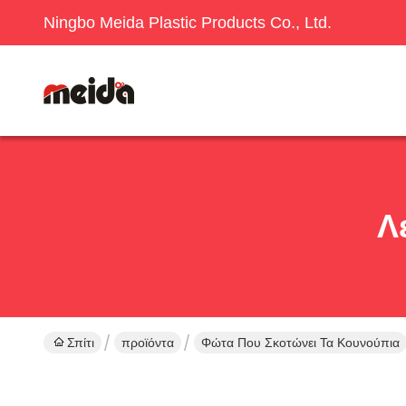
Ningbo Meida Plastic Products Co., Ltd.
Λ
Σπίτι
προϊόντα
Φώτα Που Σκοτώνει Τα Κουνούπια