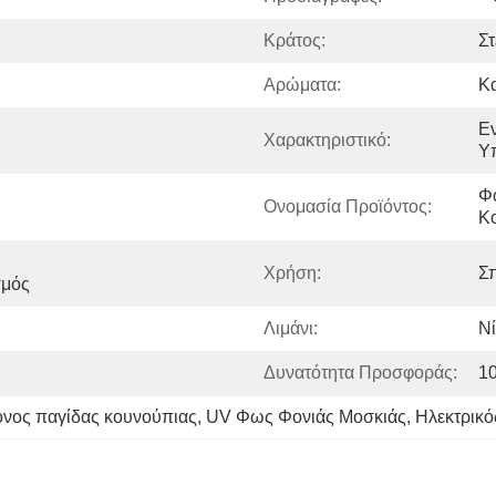
Κράτος:
Στ
Αρώματα:
Κ
Εν
Χαρακτηριστικό:
Υ
Φώ
Ονομασία Προϊόντος:
Κ
Χρήση:
Σπ
σμός
Λιμάνι:
Ν
Δυνατότητα Προσφοράς:
1
όνος παγίδας κουνούπιας
, 
UV Φως Φονιάς Μοσκιάς
, 
Ηλεκτρικό