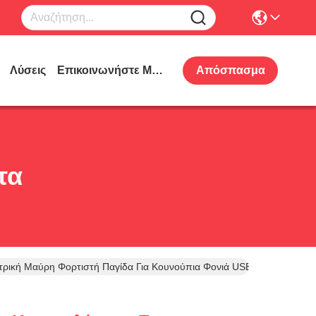
Λύσεις
Επικοινωνήστε Μαζί Μας
Απόσπασμα
τα
τρική Μαύρη Φορτιστή Παγίδα Για Κουνούπια Φονιά USB Λαμπτήρα