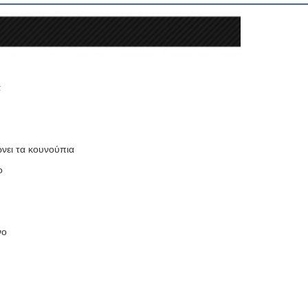
α
ει τα κουνούπια
ο
νο