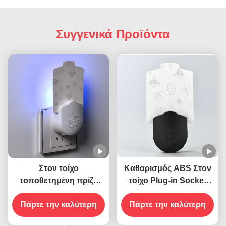
Συγγενικά Προϊόντα
Στον τοίχο
Καθαρισμός ABS Στον
τοποθετημένη πρίζα
τοίχο Plug-in Socket
ηλεκτρική 395 ΝΜ UV
Ηλεκτρική 395 NM UV
Πάρτε την καλύτερη
φονικό κουνούπι
Φωτοβολταϊκό Φόνου
Πάρτε την καλύτερη
φανάρι ιπτάμενο φονικό
Μοσχοειδών Φάλαινα