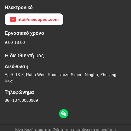
Ηλεκτρονικό
rita@meidapest.com
Εργασιακό χρόνο
9:00-18:00
Η διεύθυνσή μας
Διεύθυνση
Αριθ. 18-8, Ruhu West Road, πόλη Simen, Ningbo, Zhejiang,
Κίνα
Τηλεφώνημα
86--13780050909
Κίνα Καλή ποιότητα Φώτα που σκοτώνει τα κουνούπια