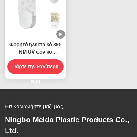
Φορητό ηλεκτρικό 395
ΝΜ UV φονικό
κουνουπιών Φωτήρα
ιπτάμενων εντόμων
Πάρτε την καλύτερη
Φονικός αλιέας
τιμή
Επικοινωνήστε μαζί μας
Ningbo Meida Plastic Products Co.,
Ltd.