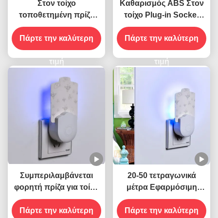
Στον τοίχο
Καθαρισμός ABS Στον
τοποθετημένη πρίζα
τοίχο Plug-in Socket
ηλεκτρική 395 ΝΜ UV
Ηλεκτρική 395 NM UV
Πάρτε την καλύτερη
φονικό κουνούπι
Φωτοβολταϊκό Φόνου
Πάρτε την καλύτερη
φανάρι ιπτάμενο φονικό
Μοσχοειδών Φάλαινα
έντομα
τιμή
Φόνου Πετούμενων
τιμή
Εντόμων
Συμπεριλαμβάνεται
20-50 τετραγωνικά
φορητή πρίζα για τοίχο
μέτρα Εφαρμόσιμη
ηλεκτρική 395 NM UV
ηλεκτρική πρίζα πρίζα
φανάρι για το κουνούπι
Πάρτε την καλύτερη
για τοίχο UV φανάρι για
Πάρτε την καλύτερη