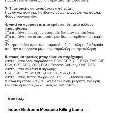
Πάντοτε τελική επιθεώρηση πριν από την αποστολή.
3- Τι μπορείτε να αγοράσετε από εμάς;
Παγίδα για ποντίκια, Παγίδα για μύγες, Σκανδάλη για πουλιά, 
Φόνος κουνουπιών.
4. γιατί να αγοράσετε από εμάς και όχι από άλλους 
προμηθευτές;
1Τα προϊόντα μας έχουν αναφορές δοκιμών και πατέντες.
3Τα προϊόντα και οι υπηρεσίες μας δεν περιορίζονται σε καμία 
χώρα.
4Υπηρεσία ένα προς ένα, παρακολουθούμε όλη τη διαδικασία 
από την παραγγελία μέχρι την παραλαβή και την πώληση.
5. ποιες υπηρεσίες μπορούμε να παρέχουμε;
Δικαιούμενοι όροι παράδοσης: FOB, CFR, CIF, EXW, FAS, CIP, 
FCA, CPT, DEQ, DDP, DDU, Express Delivery, DAF, DES
Δικαιούμενο νόμισμα πληρωμής: 
USD,EUR,JPY,CAD,AUD,HKD,GBP,CNY,CHF·
Δικαιούμενος τύπος πληρωμής: T/T, L/C, MoneyGram, 
πιστωτική κάρτα, PayPal, Western Union, μετρητά, εγγύηση.
Γλώσσα ομιλίας:Αγγλικά, κινέζικα, ιαπωνικά
Ετικέτες:
Indoor Bedroom Mosquito Killing Lamp