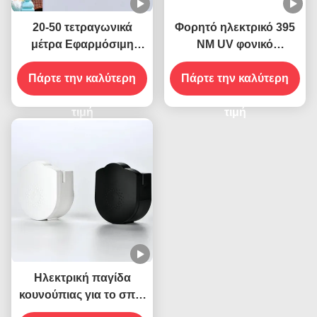
20-50 τετραγωνικά
Φορητό ηλεκτρικό 395
μέτρα Εφαρμόσιμη
ΝΜ UV φονικό
ηλεκτρική πρίζα πρίζα
κουνουπιών Φωτήρα
για τοίχο UV φανάρι για
Πάρτε την καλύτερη
ιπτάμενων εντόμων
Πάρτε την καλύτερη
το κουνούπι Στερεά
Φονικός αλιέας
κατάσταση Υψηλή
τιμή
τιμή
αποτελεσματικότητα
Ηλεκτρική παγίδα
κουνούπιας για το σπίτι
Φωτήρα δολοφόνου