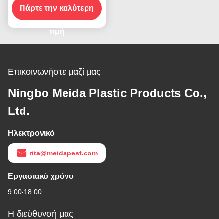
εντόμων Εφαρμόσιμη
Πάρτε την καλύτερη
έκταση 20-50
τετραγωνικά μέτρα
τιμή
Επικοινωνήστε μαζί μας
Ningbo Meida Plastic Products Co.,
Ltd.
Ηλεκτρονικό
rita@meidapest.com
Εργασιακό χρόνο
9:00-18:00
Η διεύθυνσή μας