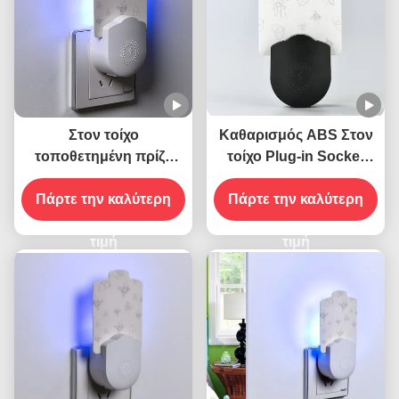
Στον τοίχο
Καθαρισμός ABS Στον
τοποθετημένη πρίζα
τοίχο Plug-in Socket
ηλεκτρική 395 ΝΜ UV
Ηλεκτρική 395 NM UV
Πάρτε την καλύτερη
φονικό κουνούπι
Φωτοβολταϊκό Φόνου
Πάρτε την καλύτερη
φανάρι ιπτάμενο φονικό
Μοσχοειδών Φάλαινα
έντομα
τιμή
Φόνου Πετούμενων
τιμή
Εντόμων