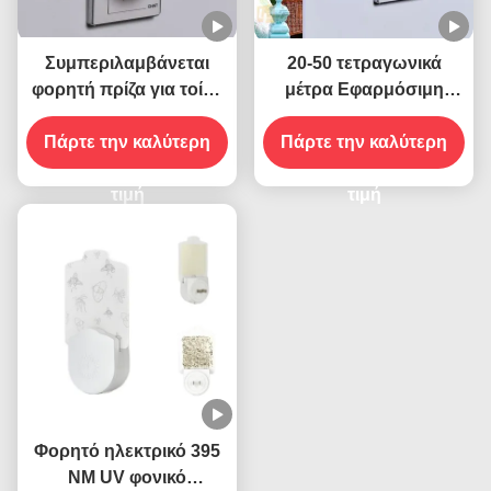
Συμπεριλαμβάνεται
20-50 τετραγωνικά
φορητή πρίζα για τοίχο
μέτρα Εφαρμόσιμη
ηλεκτρική 395 NM UV
ηλεκτρική πρίζα πρίζα
φανάρι για το κουνούπι
Πάρτε την καλύτερη
για τοίχο UV φανάρι για
Πάρτε την καλύτερη
βιώσιμο και
το κουνούπι Στερεά
αποτελεσματικό έλεγχο
τιμή
κατάσταση Υψηλή
τιμή
εντόμων
αποτελεσματικότητα
Φορητό ηλεκτρικό 395
ΝΜ UV φονικό