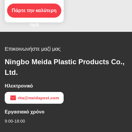
κουνουπιών Φωτήρα
ιπτάμενων εντόμων
Πάρτε την καλύτερη
Φονικός αλιέας
τιμή
Επικοινωνήστε μαζί μας
Ningbo Meida Plastic Products Co.,
Ltd.
Ηλεκτρονικό
rita@meidapest.com
Εργασιακό χρόνο
9:00-18:00