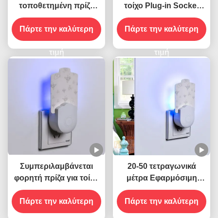
τοποθετημένη πρίζα
τοίχο Plug-in Socket
ηλεκτρική 395 ΝΜ UV
Ηλεκτρική 395 NM UV
Πάρτε την καλύτερη
φονικό κουνούπι
Φωτοβολταϊκό Φόνου
Πάρτε την καλύτερη
φανάρι ιπτάμενο φονικό
Μοσχοειδών Φάλαινα
έντομα
τιμή
Φόνου Πετούμενων
τιμή
Εντόμων
Συμπεριλαμβάνεται
20-50 τετραγωνικά
φορητή πρίζα για τοίχο
μέτρα Εφαρμόσιμη
ηλεκτρική 395 NM UV
ηλεκτρική πρίζα πρίζα
φανάρι για το κουνούπι
Πάρτε την καλύτερη
για τοίχο UV φανάρι για
Πάρτε την καλύτερη
βιώσιμο και
το κουνούπι Στερεά