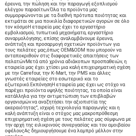
έρευνα, την πώληση και την παραγωγή εξοπλισμού
ελέγχου παρασίτων.Όλα τα προϊόντα μας
συμμορφώνονται με τα διεθνή πρότυπα ποιότητας και
εκτιμάται σε μια ποικιλία διαφορετικών αγορών σε όλο
τον κόσμοΗ εταιρεία μας έχει το εργαστήριο
εμβολιασμού, τυπωτικά μηχανήματα, εργαστήριο
συναρμολόγησης, επίσης αναλαμβάνουμε έρευνα,
ανάπτυξη και προσαρμογή σχετικών προϊόντων για
τους πελάτες μας,όπως OEM&ODM που μπορούν να
ανταποκριθούν στις διαφορετικές απαιτήσεις των
πελατώνΜετά από χρόνια αδιάκοπων προσπαθειών, η
εταιρεία μας έχει χτίσει μια καλή επιχειρηματική σχέση
με την Carrefour, την K-Mart, την PMS και άλλες
γνωστές εταιρείες στο εσωτερικό και το
εξωτερικό.ΕκπόνησηΗ εταιρεία μας έχει ως στόχο να
παρέχει προϊόντα υψηλής ποιότητας, τα οποία είναι
κατάλληλα για την αντιμετώπιση των επιβλαβών
οργανισμών.να αναζητήσει την αξιοπιστία της
ακεραιότητας", ισχυρή τεχνολογία παραγωγής και η
καλή ανάπτυξη είναι ο στόχος μας.μακροπρόθεσμη
επιχειρηματική σχέση με τους πελάτες μας σύμφωνα με
την αρχή της ειλικρινούς συνεργασίας και του αμοιβαίου
οφέλουςΑς δημιουργήσουμε ένα λαμπρό μέλλον στην