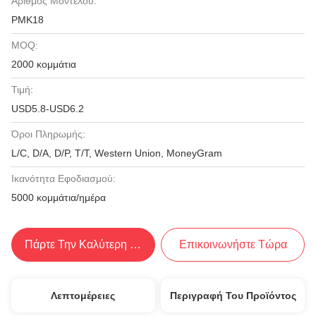
Αριθμός Μοντέλου:
PMK18
MOQ:
2000 κομμάτια
Τιμή:
USD5.8-USD6.2
Όροι Πληρωμής:
L/C, D/A, D/P, T/T, Western Union, MoneyGram
Ικανότητα Εφοδιασμού:
5000 κομμάτια/ημέρα
Πάρτε Την Καλύτερη Τιμή
Επικοινωνήστε Τώρα
Λεπτομέρειες
Περιγραφή Του Προϊόντος