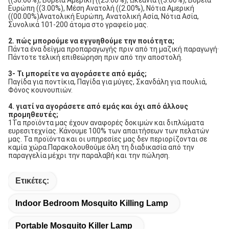
((30.00%), Βόρεια Αμερική ((25.00%), Ωκεανία ((3.00%), Βόρεια
Ευρώπη ((3.00%), Μέση Ανατολή ((2.00%), Νότια Αμερική
((00.00%)Ανατολική Ευρώπη, Ανατολική Ασία, Νότια Ασία,
Συνολικά 101-200 άτομα στο γραφείο μας.
2. πώς μπορούμε να εγγυηθούμε την ποιότητα;
Πάντα ένα δείγμα προπαραγωγής πριν από τη μαζική παραγωγή·
Πάντοτε τελική επιθεώρηση πριν από την αποστολή.
3- Τι μπορείτε να αγοράσετε από εμάς;
Παγίδα για ποντίκια, Παγίδα για μύγες, Σκανδάλη για πουλιά,
Φόνος κουνουπιών.
4. γιατί να αγοράσετε από εμάς και όχι από άλλους
προμηθευτές;
1Τα προϊόντα μας έχουν αναφορές δοκιμών και διπλώματα
ευρεσιτεχνίας. Κάνουμε 100% των απαιτήσεων των πελατών
μας. Τα προϊόντα και οι υπηρεσίες μας δεν περιορίζονται σε
καμία χώρα.Παρακολουθούμε όλη τη διαδικασία από την
παραγγελία μέχρι την παραλαβή και την πώληση.
Ετικέτες:
Indoor Bedroom Mosquito Killing Lamp
Portable Mosquito Killer Lamp