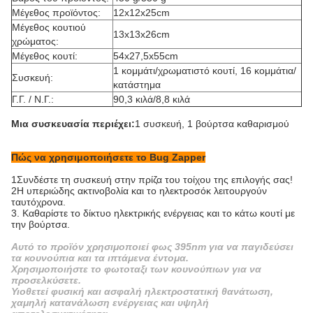
Μέγεθος προϊόντος:
12x12x25cm
Μέγεθος κουτιού
13x13x26cm
χρώματος:
Μέγεθος κουτί:
54x27,5x55cm
1 κομμάτι/χρωματιστό κουτί, 16 κομμάτια/
Συσκευή:
κατάστημα
Γ.Γ. / Ν.Γ.:
90,3 κιλά/8,8 κιλά
Μια συσκευασία περιέχει:
1 συσκευή, 1 βούρτσα καθαρισμού
Πώς να χρησιμοποιήσετε το Bug Zapper
1Συνδέστε τη συσκευή στην πρίζα του τοίχου της επιλογής σας!
2Η υπεριώδης ακτινοβολία και το ηλεκτροσόκ λειτουργούν
ταυτόχρονα.
3. Καθαρίστε το δίκτυο ηλεκτρικής ενέργειας και το κάτω κουτί με
την βούρτσα.
Αυτό το προϊόν χρησιμοποιεί φως 395nm για να παγιδεύσει
τα κουνούπια και τα ιπτάμενα έντομα.
Χρησιμοποιήστε το φωτοταξι των κουνούπιων για να
προσελκύσετε.
Υιοθετεί φυσική και ασφαλή ηλεκτροστατική θανάτωση,
χαμηλή κατανάλωση ενέργειας και υψηλή