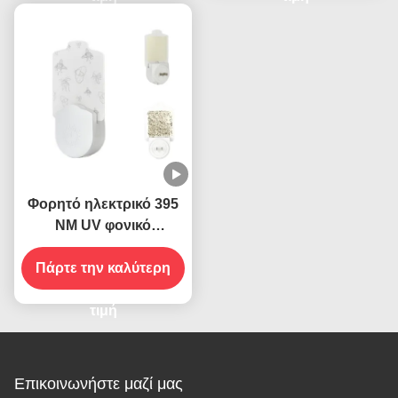
εντόμων
αποτελεσματικότητα
Φορητό ηλεκτρικό 395
ΝΜ UV φονικό
κουνουπιών Φωτήρα
ιπτάμενων εντόμων
Πάρτε την καλύτερη
Φονικός αλιέας
τιμή
Επικοινωνήστε μαζί μας