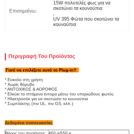
15W πολυτελές φως για να 
σκοτώνει τα κουνούπια
Επισημαίνω:
, 
UV 395 Φώτα που σκοτώνει τα 
κουνούπια
Περιγραφή Του Προϊόντος
Γιατί να επιλέξετε αυτό το Plug-in
?
* Εύκολο στη χρήση
* Χωρίς θόρυβο
* ΑΝΤΟΧΙΚΟΣ & ΑΟΡΟΦΟΣ
* Ελκύει τα ιπτάμενα έντομα μέσω του υπεριώδους φωτός
* Ηλεκτροσόκ για να σκοτώσει τα κουνούπια
* Συμπλέκτης (πιν UL, πιν GS, κλπ.)
Δεδομένα συσκευασίας
Βάρος του προϊόντος:
450 g/550 g