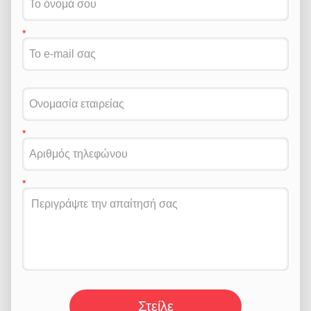
Στείλε