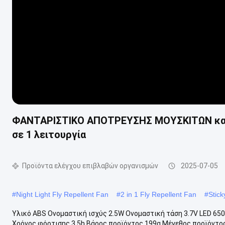
ΦΑΝΤΑΡΙΣΤΙΚΟ ΑΠΟΤΡΕΥΣΗΣ ΜΟΥΣΚΙΤΩΝ και ν
σε 1 λειτουργία
Προϊόντα ελέγχου επιβλαβών οργανισμών
2025-07-05
#
Night Light Fly Repellent Fan
#
2 in 1 Fly Repellent Fan
#
Stic
Υλικό ABS Ονομαστική ισχύς 2.5W Ονομαστική τάση 3.7V LED 
Χρόνος φόρτισης 3.5h Βάρος προϊόντος 199g Μέγεθος προϊόντος 