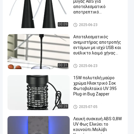
μύγας ABS για
αποτελεσματικό
αποτρεπτικό
κουνουπιών σε
εσωτερικό και εξωτερικό
Προϊόντα ελέγχου επιβλαβώ
00:09
2025-06-23
περιβάλλον
ν οργανισμών
Αποτελεσματικός
ανεμιστήρας αποτροπής
εντόμων με ισχύ USB και
ευέλικτο λαιμό χήνας
480 ώρες χρήσης
μη ομαδοποιημένος
00:31
2025-06-23
15W πολυτελή μαύρο
χρώμα Ηλεκτρικό Σοκ
Φωτοβολταϊκό UV 395
Plug-in Bug Zapper
Φώτα που σκοτώνει τα κουν
00:28
2025-07-05
ούπια
Λευκή συσκευή ABS 0,8W
UV Φως Ελκύει το
κουνούπι Μολύβι