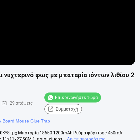
Video
υχτερινό φως με μπαταρία ιόντων λιθίου 2
Επικοινωνήστε τώρα
29 απόψεις
Συμμετοχή
ky Board Mouse Glue Trap
6500K*8τμχ Μπαταρία 18650 1200mAh Ρεύμα φόρτισης 450mA
11x11x27.5CM 1. ποιοι είμαστ...
Δείτε περισσότερα