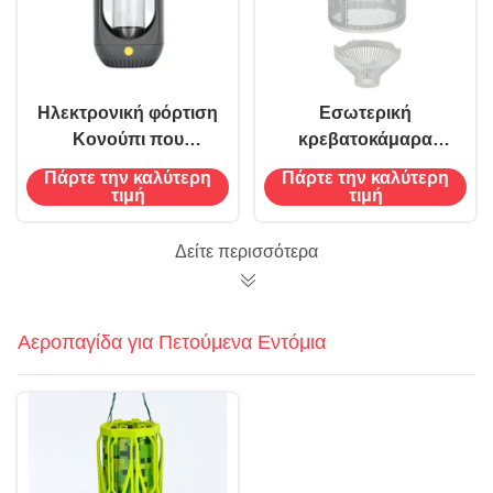
Ηλεκτρονική φόρτιση
Εσωτερική
Κονούπι που
κρεβατοκάμαρα
σκοτώνει τη λάμπα
Ηλεκτρονική
Πάρτε την καλύτερη
Πάρτε την καλύτερη
Μολύβι που σκοτώνει
αναρρόφηση
τιμή
τιμή
τα έντομα Πωλητήριο
Φωτήρα που
μύγες με κολλώδεις
σκοτώνει τα
Δείτε περισσότερα
σανίδες
κουνούπια Τερμίτες
Φονικός εντόμων
Παγίδες για παράσιτα
Αεροπαγίδα για Πετούμενα Εντόμια
Παγίδες για
κουνούπια