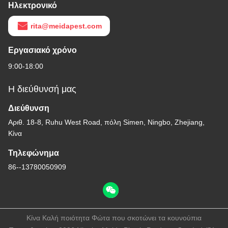
Ηλεκτρονικό
rita@meidapest.com
Εργασιακό χρόνο
9:00-18:00
Η διεύθυνσή μας
Διεύθυνση
Αριθ. 18-8, Ruhu West Road, πόλη Simen, Ningbo, Zhejiang,
Κίνα
Τηλεφώνημα
86--13780050909
Κίνα Καλή ποιότητα Φώτα που σκοτώνει τα κουνούπια