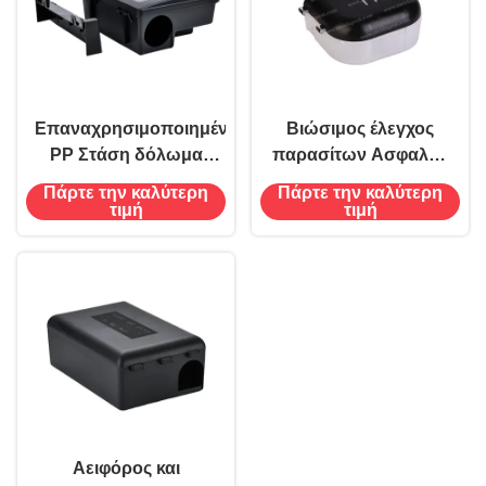
Επαναχρησιμοποιημένο
Βιώσιμος έλεγχος
PP Στάση δόλωμα
παρασίτων Ασφαλής
ποντίκι κουτί ποντίκι
ποντίκι ποντίκι
Πάρτε την καλύτερη
Πάρτε την καλύτερη
τρωκτικό δολοφόνο
δολώματα Σταθμός
τιμή
τιμή
παγίδα αλιέας με
παγίδα κουτί
κλειδί
δολοφόνος Catcher
Αειφόρος και