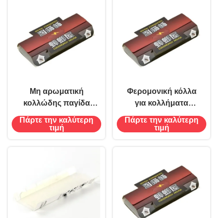
Μη αρωματική
Φερομονική κόλλα
κολλώδης παγίδα
για κολλήματα
Φερομόνη κόλλα για
18.2*9*3cm Μέγεθος
Πάρτε την καλύτερη
Πάρτε την καλύτερη
κατσαρίδες
Στερεά κατάσταση για
τιμή
τιμή
18,2*9*3cm
τον έλεγχο εντόμων