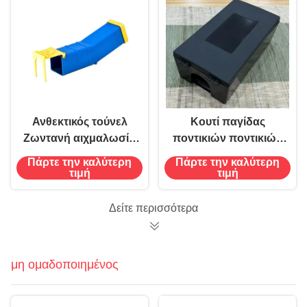
εντόμων της φάρμας
Ανθεκτικός τούνελ
Κουτί παγίδας
Ζωντανή αιχμαλωσία
ποντικιών ποντικιών
Ανθρώπινη ποντίκια
29.2*15*9.5cm
Πάρτε την καλύτερη
Πάρτε την καλύτερη
ποντίκια παγίδα
Εξοπλισμός ελέγχου
τιμή
τιμή
δολοφόνος δεν
επιβλαβών
σκοτώνει χρόνο
οργανισμών για την
Δείτε περισσότερα
αιχμαλωσίας
εξόντωση τρωκτικών
Χρησιμοποιείται 480
ώρες
μη ομαδοποιημένος