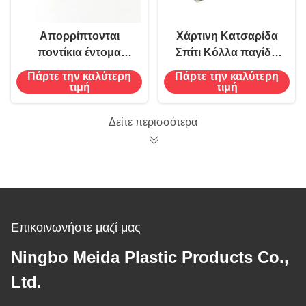
Απορρίπτονται
Χάρτινη Κατσαρίδα
ποντίκια έντομα
Σπίτι Κόλλα παγίδα
σκουλήκια
κολλώδης επιφάνεια
Πάρτε την καλύτερη
Πάρτε την καλύτερη
κατσαρίδες οικιακή
δολοφόνος εντόμων
τιμή
τιμή
κόλλα παγίδα
Κυνηγός κουνουπιών
δολοφόνος πιάτης
Δείτε περισσότερα
κόλλα κάρτα ελέγχου
παρασίτων
Επικοινωνήστε μαζί μας
Ningbo Meida Plastic Products Co.,
Ltd.