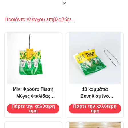
παγίδας φρούτων
Προϊόντα ελέγχου επιβλαβών
οργανισμών
Μίνι Φρούτο Πίεση
10 κομμάτια
Μύγες Φιαλίδας
Συνηθισμένο
Μπουκάλι Το Κλειδί
οικολογικό υλικό
Πάρτε την καλύτερη
Πάρτε την καλύτερη
σας για τον Έλεγχο
παγίδα σακούλας
τιμή
τιμή
Μύγες και Έλεγχο
μύγες για την
Εντόμων
εξάλειψη των