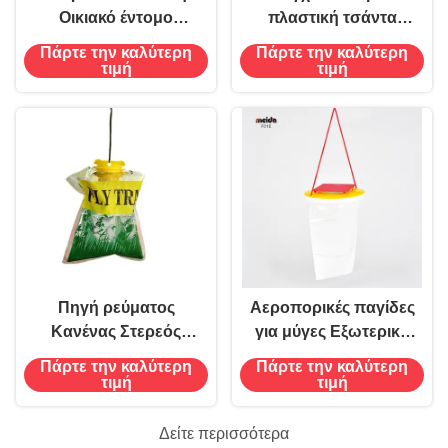
Οικιακό έντομο
πλαστική τσάντα
Μανιτάρι κόλλα
παγίδας για
Πάρτε την καλύτερη
Πάρτε την καλύτερη
Στροφή παράθυρο
ιπτάμενους αλιείς για
τιμή
τιμή
Πλάκα μύγα Φονιάς
ασφαλή και φιλική
Φονιάς Ελαφρύ
προς το περιβάλλον
πετσέτες 54g
αντιμετώπιση των
παρασίτων
Πηγή ρεύματος
Αεροπορικές παγίδες
Κανένας Στερεός
για μύγες Εξωτερική
εξωτερικός
κρεμασμένη τσάντα
Πάρτε την καλύτερη
Πάρτε την καλύτερη
κρεμασμένος
με μύγα 15g 30g
τιμή
τιμή
αλιευτής μύγες
δόλωμα
Αποχρεωτική τσάντα
Δείτε περισσότερα