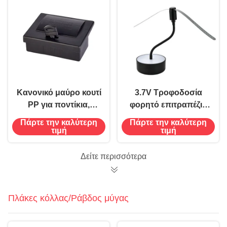
Κανονικό μαύρο κουτί
3.7V Τροφοδοσία
PP για ποντίκια,
φορητό επιτραπέζιο
ασφαλής και
αντιμύγες ανεμιστήρα
Πάρτε την καλύτερη
Πάρτε την καλύτερη
αποτελεσματική λύση
κρατήσει μακριά
τιμή
τιμή
για την εξάλειψη των
μύγες μαλακά
τρωκτικών σε 20
μαχαίρια BBQ πάρτι
Δείτε περισσότερα
ημέρες
Πλάκες κόλλας/Ράβδος μύγας