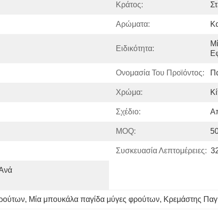
Κράτος:
Στ
Αρώματα:
Κ
Μί
Ειδικότητα:
Ε
Ονομασία Του Προϊόντος:
Π
Χρώμα:
Κί
Σχέδιο:
Α
MOQ:
5
Συσκευασία Λεπτομέρειες:
3
ά   
φρούτων
, 
Μία μπουκάλα παγίδα μύγες φρούτων
, 
Κρεμάστης Παγ