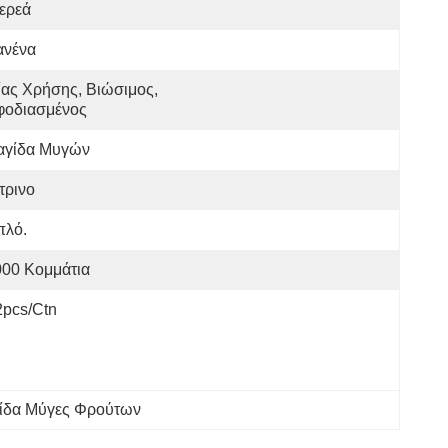
ερεά
ανένα
ας Χρήσης, Βιώσιμος, 
φοδιασμένος
αγίδα Μυγών
τρινο
πλό.
000 Κομμάτια
2pcs/ctn
ίδα Μύγες Φρούτων