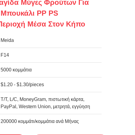
αγίδα Μύγες Φρούτων Για
 Μπουκάλι PP PS
Περιοχή Μέσα Στον Κήπο
Meida
F14
5000 κομμάτια
$1.20 - $1.30/pieces
Τ/Τ, L/C, MoneyGram, πιστωτική κάρτα,
PayPal, Western Union, μετρητά, εγγύηση
200000 κομμάτι/κομμάτια ανά Μήνας