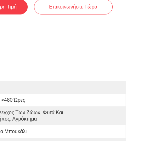
ρη Τιμή
Επικοινωνήστε Τώρα
>480 Ώρες
λεγχος Των Ζώων, Φυτά Και 
ήπος, Αγρόκτημα
ία Μπουκάλι