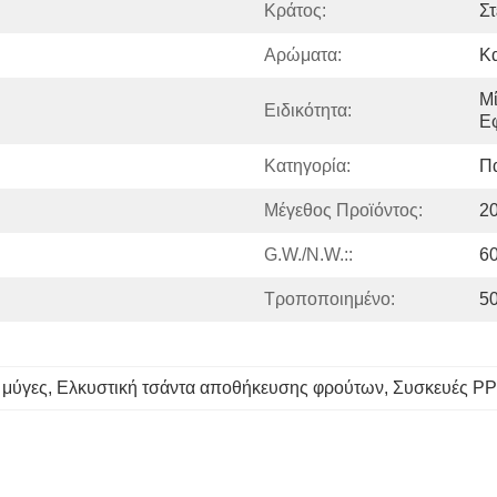
Κράτος:
Στ
Αρώματα:
Κ
Μί
Ειδικότητα:
Ε
Κατηγορία:
Π
Μέγεθος Προϊόντος:
2
G.W./N.W.::
60
Τροποποιημένο:
5
 μύγες
, 
Ελκυστική τσάντα αποθήκευσης φρούτων
, 
Συσκευές PP