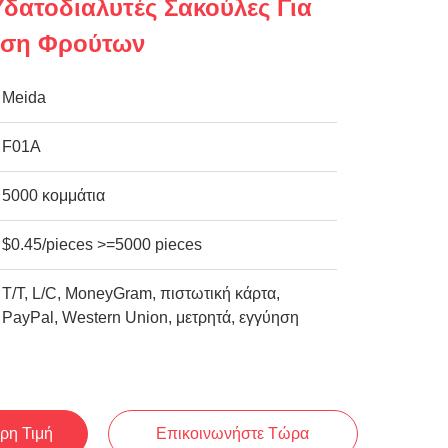
Υδατοδιαλυτές Σακούλες Για
υση Φρούτων
Meida
F01A
5000 κομμάτια
$0.45/pieces >=5000 pieces
Τ/Τ, L/C, MoneyGram, πιστωτική κάρτα,
PayPal, Western Union, μετρητά, εγγύηση
ρη Τιμή
Επικοινωνήστε Τώρα