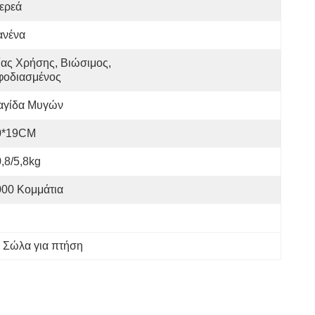
ερεά
ανένα
ας Χρήσης, Βιώσιμος, 
φοδιασμένος
αγίδα Μυγών
0*19CM
,8/5,8kg
000 Κομμάτια
 Σώλα για πτήση