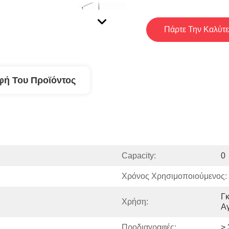
Πάρτε Την Καλύτε
φή Του Προϊόντος
Capacity:
0
Χρόνος Χρησιμοποιούμενος:
Γκ
Χρήση:
Αγ
Προδιαγραφές:
> 