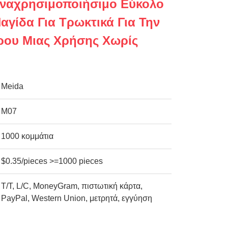
ναχρησιμοποιήσιμο Εύκολο
Παγίδα Για Τρωκτικά Για Την
τρου Μιας Χρήσης Χωρίς
Meida
M07
1000 κομμάτια
$0.35/pieces >=1000 pieces
Τ/Τ, L/C, MoneyGram, πιστωτική κάρτα,
PayPal, Western Union, μετρητά, εγγύηση