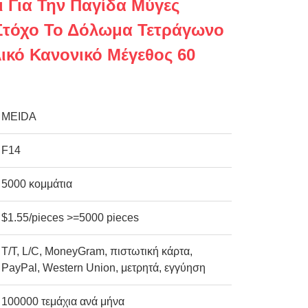
ι Για Την Παγίδα Μύγες
Στόχο Το Δόλωμα Τετράγωνο
ικό Κανονικό Μέγεθος 60
MEIDA
F14
5000 κομμάτια
$1.55/pieces >=5000 pieces
Τ/Τ, L/C, MoneyGram, πιστωτική κάρτα,
PayPal, Western Union, μετρητά, εγγύηση
100000 τεμάχια ανά μήνα