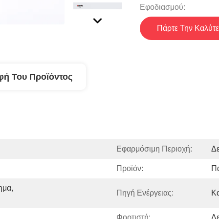
Εφοδιασμού:
Πάρτε Την Καλύτε
φή Του Προϊόντος
Εφαρμόσιμη Περιοχή:
Δε
Προϊόν:
Πα
μα, 
Πηγή Ενέργειας:
Κ
Φορτιστή:
Δε