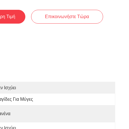
ρη Τιμή
Επικοινωνήστε Τώρα
ν Ισχύει
γίδες Για Μύγες
ανένα
ν Ισχύει