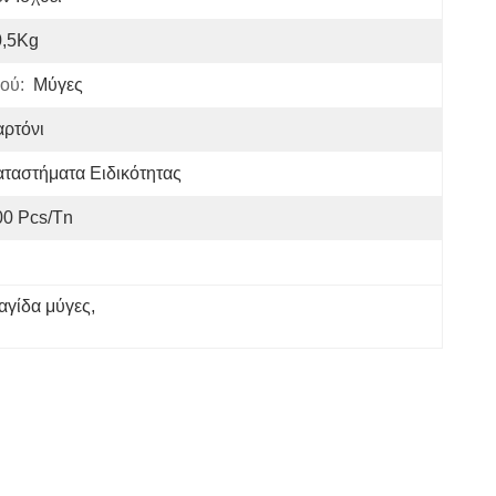
0,5Kg
ού:
Μύγες
ρτόνι
ταστήματα Ειδικότητας
00 Pcs/tn
αγίδα μύγες
, 