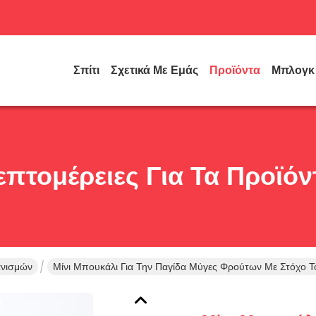
Σπίτι
Σχετικά Με Εμάς
Προϊόντα
Μπλογκ
επτομέρειες Για Τα Προϊόν
ανισμών
Μίνι Μπουκάλι Για Την Παγίδα Μύγες Φρούτων Με Στόχο Τ