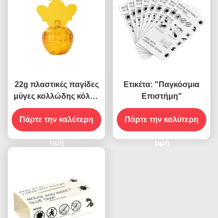
22g πλαστικές παγίδες
Ετικέτα: "Παγκόσμια
μύγες κολλώδης κόλλα
Επιστήμη"
για εσωτερική ασφαλή
Πάρτε την καλύτερη
και μη τοξική
Πάρτε την καλύτερη
καταπολέμηση των
παρασίτων
τιμή
τιμή