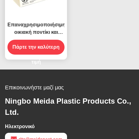
Επαναχρησιμοποιήσιμη
οικιακή ποντίκι και
εντόμων κόλλα παγίδα
Πάρτε την καλύτερη
δολοφόνος Catcher
χαρτί κάρτα 26g 24,5 *
13cm
τιμή
Επικοινωνήστε μαζί μας
Ningbo Meida Plastic Products Co.,
Ltd.
Ηλεκτρονικό