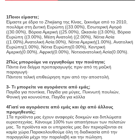
1Ποιοι είμαστε;
Είμαστε με έδρα το Zhejiang της Κίνας, ξεκινάμε από το 2010, 
πουλάμε στη Δυτική Ευρώπη ((33.00%), Εσωτερική Αγορά 
((30.00%), Βόρεια Αμερική ((25.00%), Ωκεανία ((3.00%), Βόρεια 
Ευρώπη ((3.00%), Μέση Ανατολή ((2.00%), Νότια Ασία 
((1.00%),Ανατολική Ασία.00%), Νότια Αμερική(1.00%), Ανατολική 
Ευρώπη(1.00%), Νότια Ευρώπη(0.00%), Κεντρική 
Αμερική(0.00%), Αφρική(0.00%), Νοτιοανατολική Ασία(0.00%).
2Πώς μπορούμε να εγγυηθούμε την ποιότητα;
Πάντα ένα δείγμα προπαραγωγής πριν από τη μαζική 
παραγωγή·
Πάντοτε τελική επιθεώρηση πριν από την αποστολή.
3- Τι μπορείτε να αγοράσετε από εμάς;
Παγίδα για ποντίκια, Παγίδα για μύγες, Πυκνωτή πουλιών, 
Φονική για κουνούπια, Παγίδα για κόλλα
4Γιατί να αγοράσετε από εμάς και όχι από άλλους 
προμηθευτές;
1Τα προϊόντα μας έχουν αναφορές δοκιμών και διπλώματα 
ευρεσιτεχνίας. Κάνουμε 100% των απαιτήσεων των πελατών 
μας. Τα προϊόντα και οι υπηρεσίες μας δεν περιορίζονται σε 
καμία χώρα.Παρακολουθούμε όλη τη διαδικασία από την 
παραγγελία μέχρι την παραλαβή και την πώληση.