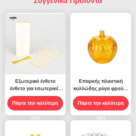
Συγγενικά Προϊόντα
Εξωτερικό ένθετο
Επαρκής πλαστική
ένθετο για εσωτερικές
κολλώδης μύγα φρούτα
και εξωτερικές παγίδες
έντομα τερμίτες παγίδα
Πάρτε την καλύτερη
FLY για
Πάρτε την καλύτερη
480 ώρες Χρήση
αποτελεσματική και
Κανένα άρωμα
ασφαλή καταπολέμηση
τιμή
τιμή
παρασίτων