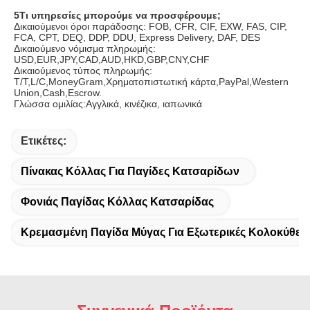
5Τι υπηρεσίες μπορούμε να προσφέρουμε;
Δικαιούμενοι όροι παράδοσης: FOB, CFR, CIF, EXW, FAS, CIP, 
FCA, CPT, DEQ, DDP, DDU, Express Delivery, DAF, DES
Δικαιούμενο νόμισμα πληρωμής: 
USD,EUR,JPY,CAD,AUD,HKD,GBP,CNY,CHF
Δικαιούμενος τύπος πληρωμής: 
T/T,L/C,MoneyGram,Χρηματοπιστωτική κάρτα,PayPal,Western 
Union,Cash,Escrow.
Γλώσσα ομιλίας:Αγγλικά, κινέζικα, ιαπωνικά
Ετικέτες:
Πίνακας Κόλλας Για Παγίδες Κατσαρίδων
Φονιάς Παγίδας Κόλλας Κατσαρίδας
Κρεμασμένη Παγίδα Μύγας Για Εξωτερικές Κολοκύθες