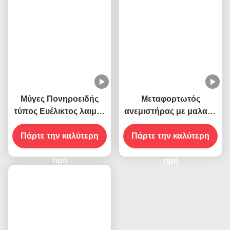
Μύγες Πονηροειδής
Μεταφορτωτός
τύπος Ευέλικτος λαιμός
ανεμιστήρας με μαλακά
χήνας USB
μαχαίρια που
Πάρτε την καλύτερη
τροφοδοτούμενος
απομακρύνει τις μύγες
Πάρτε την καλύτερη
κρεμασμένες μύγες
μέσα και έξω
παγίδες Εκτροφείς
τιμή
τιμή
εντόμων