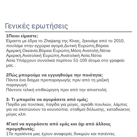
Γενικές ερωτήσεις
1Ποιοι είμαστε;
Είμαστε με έδρα το Zhejiang της Κίνας, ξεκινάμε από το 2010, 
πουλάμε στην εγχώρια αγορά,Δυτική Ευρώπη,Βόρεια 
Αμερική,Οκεανία,Βόρεια Ευρώπη,Μέση Ανατολή,Νότια 
Αμερική,Ανατολική Ευρώπη,Ανατολική Ασία,Νότια 
Ασία.Υπάρχουν συνολικά περίπου 51-100 άτομα στο γραφείο 
μας..
2Πώς μπορούμε να εγγυηθούμε την ποιότητα;
Πάντα ένα δείγμα προπαραγωγής πριν από τη μαζική 
παραγωγή·
Πάντοτε τελική επιθεώρηση πριν από την αποστολή.
3- Τι μπορείτε να αγοράσετε από εμάς;
Παγίδα για ποντίκια, παγίδα για μύγες, αγκάθι πουλιών, λάμπες 
για να σκοτώνουν τα κουνούπια, σταθμοί δόλωσης, καταδιώκτες 
μύγες κλπ.
4Γιατί να αγοράσετε από εμάς και όχι από άλλους 
προμηθευτές;
1Τα προϊόντα μας έχουν αναφορές δοκιμών και πατέντες.