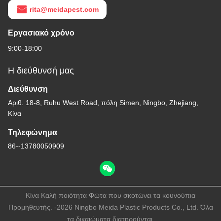
rita@meidapest.com
Εργασιακό χρόνο
9:00-18:00
Η διεύθυνσή μας
Διεύθυνση
Αριθ. 18-8, Ruhu West Road, πόλη Simen, Ningbo, Zhejiang,
Κίνα
Τηλεφώνημα
86--13780050909
Κίνα Καλή ποιότητα Φώτα που σκοτώνει τα κουνούπια
Προμηθευτής. -2026 Ningbo Meida Plastic Products Co., Ltd. Όλα
τα δικαιώματα διατηρούνται.