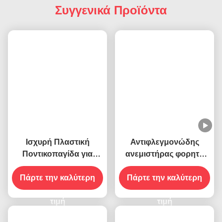
Συγγενικά Προϊόντα
Ισχυρή Πλαστική
Αντιφλεγμονώδης
Ποντικοπαγίδα για
ανεμιστήρας φορητό
Ποντίκια και
τραπέζι Κρατήστε τις
Πάρτε την καλύτερη
Αρουραίους
μύγες μακριά με μαλακά
Πάρτε την καλύτερη
μαχαίρια ABS υλικό
τιμή
PET
τιμή