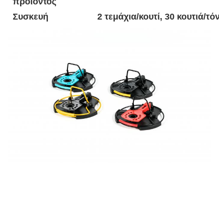
προϊόντος
Συσκευή
2 τεμάχια/κουτί, 30 κουτιά/τό