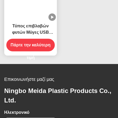
Τύπος επιβλαβών
φυτών Μύγες USB
Δυναμικό Δυναμικό
Πάρτε την καλύτερη
Δυναμικό Δυναμικό
Δυναμικό Δυναμικού
Δυναμικού Δυναμικού
τιμή
Δυναμικού Δυναμικού
Δυναμικού Δυναμικού
Δυναμικού Δυναμικού
Επικοινωνήστε μαζί μας
Δυναμικού Δυναμικού
Ningbo Meida Plastic Products Co.,
Ltd.
Ηλεκτρονικό