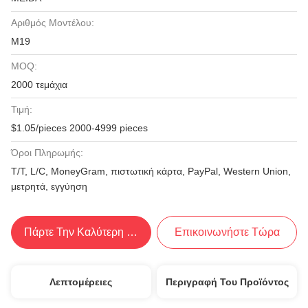
Αριθμός Μοντέλου:
M19
MOQ:
2000 τεμάχια
Τιμή:
$1.05/pieces 2000-4999 pieces
Όροι Πληρωμής:
Τ/Τ, L/C, MoneyGram, πιστωτική κάρτα, PayPal, Western Union,
μετρητά, εγγύηση
Πάρτε Την Καλύτερη Τιμή
Επικοινωνήστε Τώρα
Λεπτομέρειες
Περιγραφή Του Προϊόντος