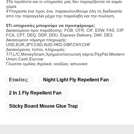
3Τα προϊόντα και οι υπηρεσίες μας δεν περιορίζονται σε καμία 
χώρα.
4Υπηρεσία ένα προς ένα, παρακολουθούμε όλη τη διαδικασία 
από την παραγγελία μέχρι την παραλαβή και την πώληση.
5Τι υπηρεσίες μπορούμε να προσφέρουμε;
Δικαιούμενοι όροι παράδοσης: FOB, CFR, CIF, EXW, FAS, CIP, 
FCA, CPT, DEQ, DDP, DDU, Express Delivery, DAF, DES
Δικαιούμενο νόμισμα πληρωμής: 
USD,EUR,JPY,CAD,AUD,HKD,GBP,CNY,CHF
Δικαιούμενος τύπος πληρωμής: 
T/T,L/C,MoneyGram,Χρηματοπιστωτική κάρτα,PayPal,Western 
Union,Cash,Escrow.
Γλώσσα ομιλίας:Αγγλικά, κινέζικα, ιαπωνικά
Ετικέτες:
Night Light Fly Repellent Fan
2 In 1 Fly Repellent Fan
Sticky Board Mouse Glue Trap