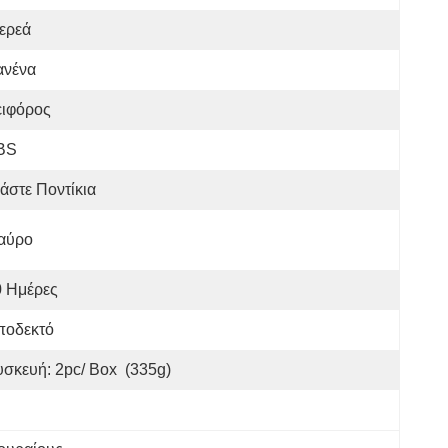
ερεά
ανένα
ειφόρος
BS
άστε Ποντίκια
αύρο
0 Ημέρες
ποδεκτό
Συσκευή: 2pc/ Box  (335g)                                                                   