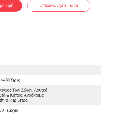
ρη Τιμή
Επικοινωνήστε Τώρα
>480 Ώρες
εγχος Των Ζώων, Λουτρό, 
τά & Κήπος, Αγρόκτημα, 
ίτι & Περίμετρο
30 Τεμάχια