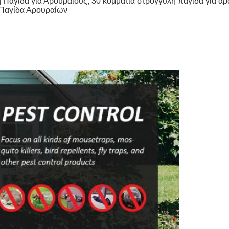
 Παγίδα για Αρουραίους
, 
30 κομμάτια στρογγυλή παγίδα για α
 Παγίδα Αρουραίων