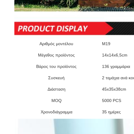
Αριθμός μοντέλου
M19
Μέγεθος προϊόντος
14x14x6,5cm
Βάρος του προϊόντος
136 γραμμάρια
Συσκευή
2 τεμάχια ανά κο
Διάσταση
45x35x38cm
MOQ
5000 PCS
Χρονοδιάγραμμα
35 ημέρες