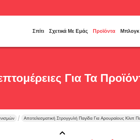
Σπίτι
Σχετικά Με Εμάς
Προϊόντα
Μπλογκ
επτομέρειες Για Τα Προϊόν
ανισμών
Αποτελεσματική Στρογγυλή Παγίδα Για Αρουραίους Κλιπ Π