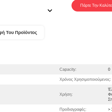
Πάρτε Την Καλύτε
φή Του Προϊόντος
Capacity:
0
Χρόνος Χρησιμοποιούμενος:
Έλ
Χρήση:
Φυ
Σπ
Προδιαγραφές:
> 