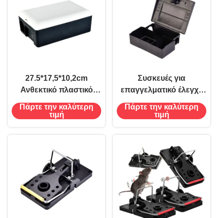
27.5*17,5*10,2cm
Συσκευές για
Ανθεκτικό πλαστικό
επαγγελματικό έλεγχο
προσαρμοσμένο
επιβλαβών
Πάρτε την καλύτερη
Πάρτε την καλύτερη
ποντίκι ποντίκια παγίδα
οργανισμών σε
τιμή
τιμή
τρωκτικό ποντίκι
εσωτερικούς χώρους
δόλωμα σταθμός κουτί
Πολλαπλές αλιεύσεις
πλαστικών ποντικών
ποντίκια παγίδα κουτί
κλουβί