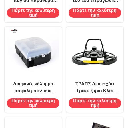
παγίδα παράθυρο
100-150 τετραγωνικά
αποτελεσματικό και
μέτρα Ηλιακή κρεμαστή
Πάρτε την καλύτερη
Πάρτε την καλύτερη
προσιτό για τις αράχνες
παγίδα σφήκας
τιμή
τιμή
Διαφανές κάλυμμα
ΤΡΑΠΣ Δεν ισχύει
ασφαλή ποντίκια
Τραπεζαρία Κλιπ
ποντίκια δόλωμα
Τραπεζαρία Τραπεζαρία
Πάρτε την καλύτερη
Πάρτε την καλύτερη
σταθμός παγίδα κουτί
Τραπεζαρία Αρουραίων
τιμή
τιμή
αλιέας για μυρωδιά
Σχεδιασμός για τα
κανένα
μέγιστα αποτελέσματα