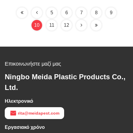
επιβλαβών
οργανισμών στο σπίτι
5
6
7
8
9
10
11
12
Επικοινωνήστε μαζί μας
Ningbo Meida Plastic Products Co.,
Ltd.
Ηλεκτρονικό
rita@meidapest.com
Εργασιακό χρόνο