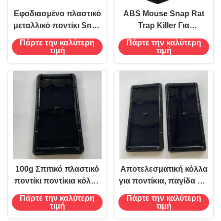
Εφοδιασμένο πλαστικό
ABS Mouse Snap Rat
μεταλλικό ποντίκι Snap
Trap Killer Για
Rat Trap Killer 98g για
Εφαρμόσιμη Περιοχή
Πάρτε την καλύτερη
Πάρτε την καλύτερη
αποτελεσματική οθόνη
20 τετραγωνικά μέτρα
τιμή
τιμή
ράφους
Χρόνος Χρήσης 480
ώρες
100g Σπιτικό πλαστικό
Αποτελεσματική κόλλα
ποντίκι ποντίκια κόλλα
για ποντίκια, παγίδα για
ποντίκι παγίδα
ποντίκια, κόλλα για
Πάρτε την καλύτερη
Πάρτε την καλύτερη
κολλώδης επιφάνεια
επιφάνειες για την
τιμή
τιμή
κόλλα πλάκα Δεν ισχύει
αντιμετώπιση