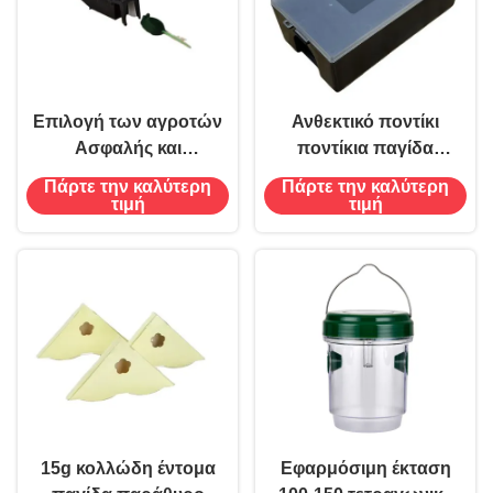
Επιλογή των αγροτών
Ανθεκτικό ποντίκι
Ασφαλής και
ποντίκια παγίδα
αποτελεσματική
ποντίκια δόλωμα
Πάρτε την καλύτερη
Πάρτε την καλύτερη
ανθρώπινη
σταθμός κουτί
τιμή
τιμή
ποντικοπαγίδα για
εξοπλισμός ελέγχου
επίδειξη στο ράφι
παρασίτων 410g για
καθαρισμό
15g κολλώδη έντομα
Εφαρμόσιμη έκταση