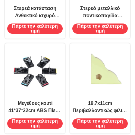
Στερεά κατάσταση
Στερεό μεταλλικό
Ανθεκτικό ισχυρό
ποντικοπαγίδα
ελατήριο πλαστικό
ποντικοπαγίδα
Πάρτε την καλύτερη
Πάρτε την καλύτερη
μεταλλικό ποντίκι
δολοφόνο για τον
τιμή
τιμή
Σκάφη Ποντικοπαγίδα
έλεγχο των οικιακών
Φονιάς Βάρος
παρασίτων 10,5*5*6cm
προϊόντος 98g
42*23*42cm
Μεγέθους κουτί
19.7x11cm
41*37*22cm ABS Πίεση
Περιβαλλοντικώς φιλικό
ποντικοπαγίδας
Πλάκα για εντόμματα
Πάρτε την καλύτερη
Πάρτε την καλύτερη
δολοφόνος για την
Επαναχρησιμοποιήσιμη
τιμή
τιμή
αποτελεσματική
και περιβαλλοντικά