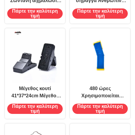
Ζωντανή αιχμαλωσία
σήραγγα Ανθρώπινο
Ανθρώπινη ευγενική
είδος ποντίκι ποντίκια
Πάρτε την καλύτερη
Πάρτε την καλύτερη
παγίδα ποντικιών
παγίδα Αιχμαλωτής δεν
τιμή
τιμή
χωρίς θανάσιμη
σκοτώνει Ελέγχου
αιχμαλωσία
τρωκτικών 17 * 4 *
εξατομικευμένη
4.1cm
Μέγεθος κουτί
480 ώρες
41*37*24cm Μέγεθος
Χρησιμοποιείται
προϊόντος 11*5*4cm
οικιακή σήραγγα
Πάρτε την καλύτερη
Πάρτε την καλύτερη
Σπίτι εσωτερικές
ζωντανή αιχμαλωσία
τιμή
τιμή
μαύρες πλαστικές
ανθρώπινο ποντίκι
ποντικοπαγίδες
ποντίκια παγίδα δεν
σκοτώνει αιχμαλωσία