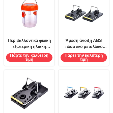
Περιβαλλοντικά φιλική
Άμεση άνοιξη ABS
εξωτερική ηλιακή
πλαστικό μεταλλικό
ενέργεια Κρεμάστης
ποντικοκτόνο Snap Rat
Πάρτε την καλύτερη
Πάρτε την καλύτερη
παγίδα σφήκας για τον
Trap Charger Δεν ισχύει
τιμή
τιμή
έλεγχο των φρούτων
και των μύγες