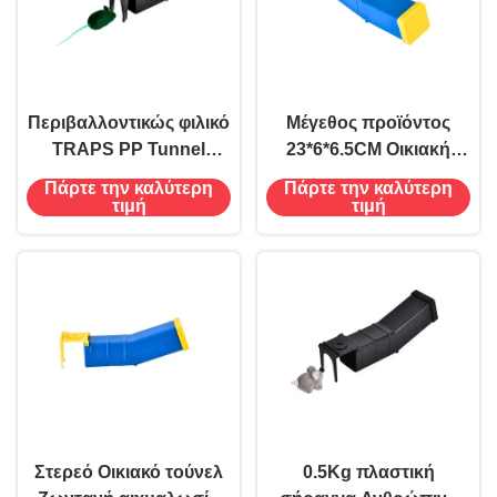
Περιβαλλοντικώς φιλικό
Μέγεθος προϊόντος
TRAPS PP Tunnel
23*6*6.5CM Οικιακή
Ανθρώπινο Kind Mouse
ανθεκτική σήραγγα
Πάρτε την καλύτερη
Πάρτε την καλύτερη
Mouse Catcher για μη
Ζωντανή παγίδα
τιμή
τιμή
θανατηφόρο έλεγχο
ποντικοπαγίδας
παρασίτων
Στερεό Οικιακό τούνελ
0.5Kg πλαστική