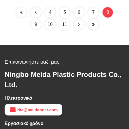
καταπολέμηση των
φιλική
παρασίτων
4
5
6
7
8
9
10
11
Επικοινωνήστε μαζί μας
Ningbo Meida Plastic Products Co.,
Ltd.
Ηλεκτρονικό
rita@meidapest.com
Εργασιακό χρόνο